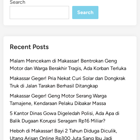
Search
n
k
i
Search
r
d
i
L
Recent Posts
a
i
Malam Mencekam di Makassar! Bentrokan Geng
y
Motor dan Warga Berakhir Tragis, Ada Korban Terluka
a
Makassar Geger! Pria Nekat Curi Solar dan Dongkrak
M
Truk di Jalan Tarakan Berhasil Ditangkap
a
k
Makassar Geger! Geng Motor Serang Warga
a
Tamajene, Kendaraan Pelaku Dibakar Massa
s
5 Kantor Dinas Gowa Digeledah Polisi, Ada Apa di
s
Balik Dugaan Korupsi Seragam Rp16 Miliar?
a
Heboh di Makassar! Bayi 2 Tahun Diduga Diculik,
r
Utang Arisan Online Rp300 Juta Sang Ibu Jadi
T