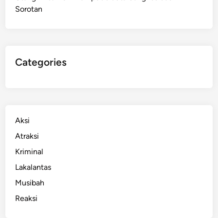
Sorotan
a
r
i
k
R
Categories
p
1
0
R
i
Aksi
b
Atraksi
u
Kriminal
,
P
Lakalantas
D
Musibah
P
Reaksi
a
r