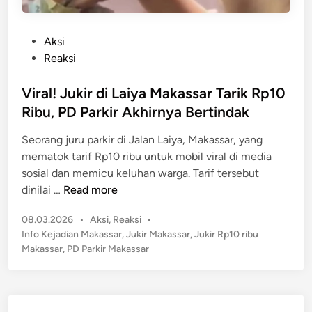
P
Aksi
o
Reaksi
s
t
Viral! Jukir di Laiya Makassar Tarik Rp10
e
Ribu, PD Parkir Akhirnya Bertindak
d
Seorang juru parkir di Jalan Laiya, Makassar, yang
i
mematok tarif Rp10 ribu untuk mobil viral di media
n
sosial dan memicu keluhan warga. Tarif tersebut
V
dinilai …
Read more
i
P
08.03.2026
•
Aksi
,
Reaksi
•
r
o
Info Kejadian Makassar
,
Jukir Makassar
,
Jukir Rp10 ribu
a
s
Makassar
,
PD Parkir Makassar
l
t
!
e
J
d
u
i