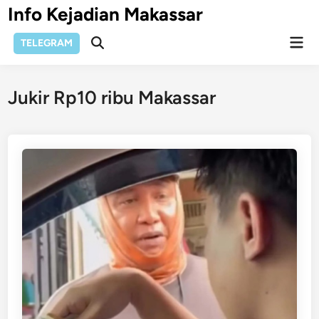
Skip
Info Kejadian Makassar
to
Mai
content
TELEGRAM
Open
Men
Search
Jukir Rp10 ribu Makassar