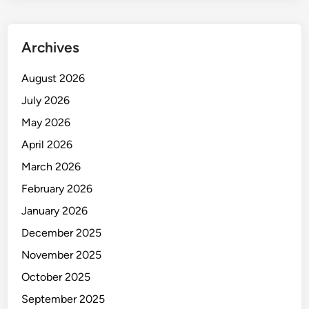
k
i
r
Archives
A
k
August 2026
h
July 2026
i
r
May 2026
n
April 2026
y
March 2026
a
B
February 2026
e
January 2026
r
December 2025
t
i
November 2025
n
October 2025
d
September 2025
a