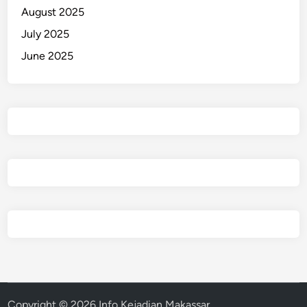
k
August 2025
July 2025
June 2025
Copyright © 2026
Info Kejadian Makassar
.