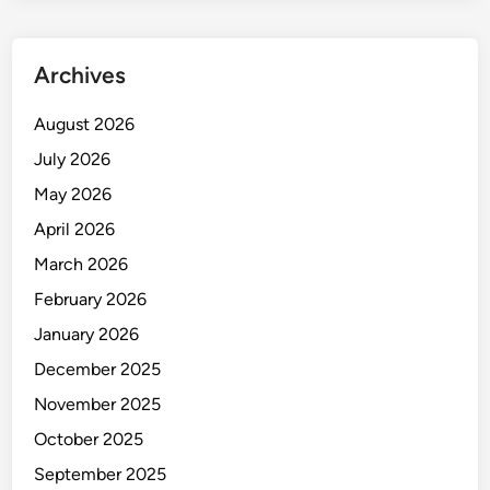
I
k
a
Archives
n
d
August 2026
i
July 2026
M
a
May 2026
k
April 2026
a
March 2026
s
s
February 2026
a
January 2026
r
December 2025
November 2025
October 2025
September 2025