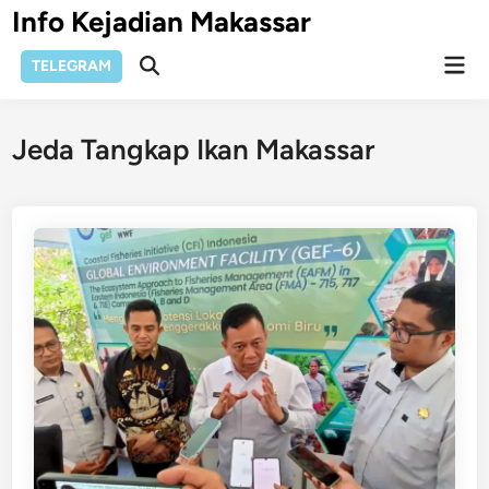
Skip
Info Kejadian Makassar
to
Mai
content
TELEGRAM
Open
Men
Search
Jeda Tangkap Ikan Makassar