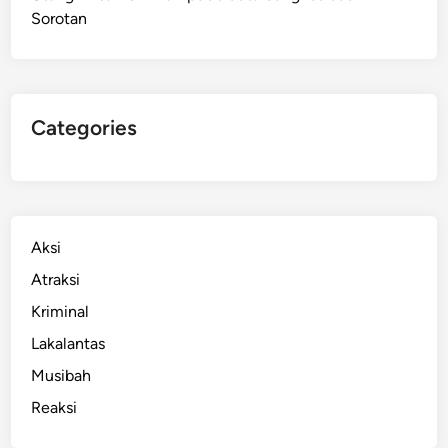
Sorotan
u
o
t
a
d
Categories
a
n
J
e
d
Aksi
a
Atraksi
T
Kriminal
a
n
Lakalantas
g
Musibah
k
Reaksi
a
p