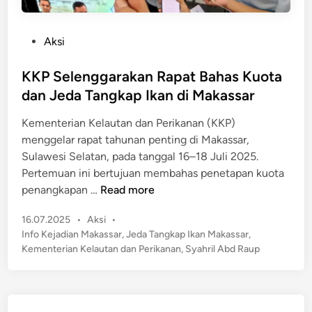
P
Aksi
o
s
KKP Selenggarakan Rapat Bahas Kuota
t
dan Jeda Tangkap Ikan di Makassar
e
Kementerian Kelautan dan Perikanan (KKP)
d
menggelar rapat tahunan penting di Makassar,
i
Sulawesi Selatan, pada tanggal 16–18 Juli 2025.
n
Pertemuan ini bertujuan membahas penetapan kuota
K
penangkapan …
Read more
K
P
16.07.2025
•
Aksi
•
P
o
Info Kejadian Makassar
,
Jeda Tangkap Ikan Makassar
,
S
s
Kementerian Kelautan dan Perikanan
,
Syahril Abd Raup
e
t
l
e
e
d
n
i