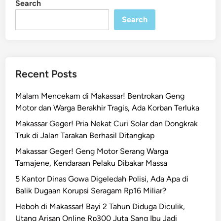
Search
n
g
g
Search
a
r
a
k
Recent Posts
a
n
Malam Mencekam di Makassar! Bentrokan Geng
R
Motor dan Warga Berakhir Tragis, Ada Korban Terluka
a
Makassar Geger! Pria Nekat Curi Solar dan Dongkrak
p
Truk di Jalan Tarakan Berhasil Ditangkap
a
t
Makassar Geger! Geng Motor Serang Warga
B
Tamajene, Kendaraan Pelaku Dibakar Massa
a
5 Kantor Dinas Gowa Digeledah Polisi, Ada Apa di
h
Balik Dugaan Korupsi Seragam Rp16 Miliar?
a
Heboh di Makassar! Bayi 2 Tahun Diduga Diculik,
s
Utang Arisan Online Rp300 Juta Sang Ibu Jadi
K