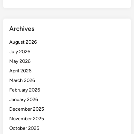
h
k
a
n
Archives
5
0
August 2026
0
July 2026
K
g
May 2026
S
April 2026
a
March 2026
m
p
February 2026
a
January 2026
h
December 2025
d
i
November 2025
P
October 2025
a