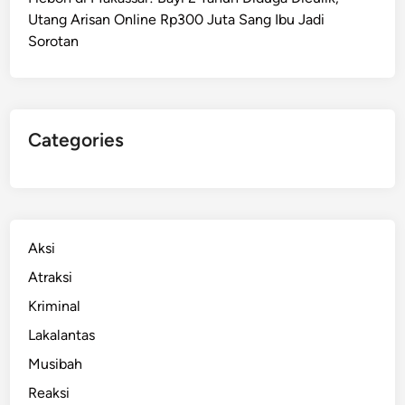
R
Utang Arisan Online Rp300 Juta Sang Ibu Jadi
e
Sorotan
l
a
w
a
n
Categories
B
e
r
s
a
Aksi
t
Atraksi
u
Kriminal
B
e
Lakalantas
r
Musibah
s
Reaksi
i