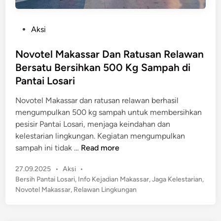
P
Aksi
o
s
Novotel Makassar Dan Ratusan Relawan
t
Bersatu Bersihkan 500 Kg Sampah di
e
Pantai Losari
d
i
Novotel Makassar dan ratusan relawan berhasil
n
mengumpulkan 500 kg sampah untuk membersihkan
pesisir Pantai Losari, menjaga keindahan dan
kelestarian lingkungan. Kegiatan mengumpulkan
N
sampah ini tidak …
Read more
o
P
27.09.2025
•
Aksi
•
v
o
Bersih Pantai Losari
,
Info Kejadian Makassar
,
Jaga Kelestarian
,
o
s
Novotel Makassar
,
Relawan Lingkungan
t
t
e
e
l
d