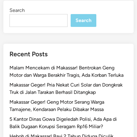
M
i
Search
n
a
k
Search
a
s
s
a
Recent Posts
r
D
Malam Mencekam di Makassar! Bentrokan Geng
a
Motor dan Warga Berakhir Tragis, Ada Korban Terluka
n
Makassar Geger! Pria Nekat Curi Solar dan Dongkrak
R
Truk di Jalan Tarakan Berhasil Ditangkap
a
t
Makassar Geger! Geng Motor Serang Warga
u
Tamajene, Kendaraan Pelaku Dibakar Massa
s
5 Kantor Dinas Gowa Digeledah Polisi, Ada Apa di
a
Balik Dugaan Korupsi Seragam Rp16 Miliar?
n
Heboh di Makassar! Bayi 2 Tahun Diduga Diculik,