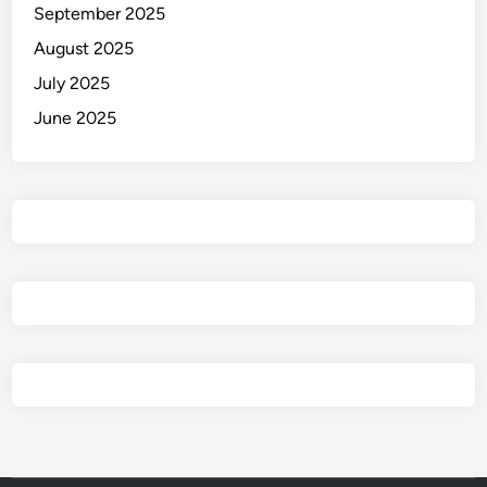
September 2025
n
t
August 2025
a
July 2025
i
June 2025
L
o
s
a
r
i