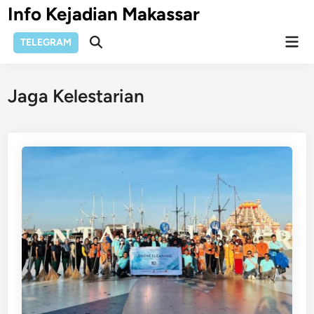
Skip
Info Kejadian Makassar
to
Mai
content
TELEGRAM
Open
Men
Search
Jaga Kelestarian