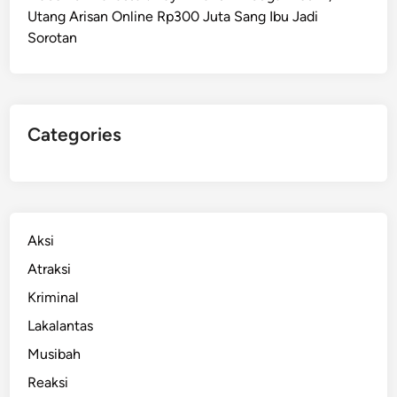
Utang Arisan Online Rp300 Juta Sang Ibu Jadi
a
Sorotan
n
D
e
m
o
Categories
k
r
a
s
i
Aksi
P
Atraksi
e
Kriminal
l
a
Lakalantas
j
Musibah
a
Reaksi
r