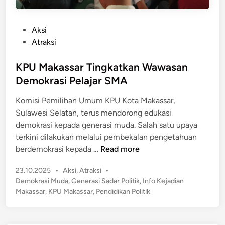
P
Aksi
o
Atraksi
s
t
KPU Makassar Tingkatkan Wawasan
e
Demokrasi Pelajar SMA
d
Komisi Pemilihan Umum KPU Kota Makassar,
i
Sulawesi Selatan, terus mendorong edukasi
n
demokrasi kepada generasi muda. Salah satu upaya
terkini dilakukan melalui pembekalan pengetahuan
K
berdemokrasi kepada …
Read more
P
P
23.10.2025
•
Aksi
,
Atraksi
•
U
o
Demokrasi Muda
,
Generasi Sadar Politik
,
Info Kejadian
M
s
Makassar
,
KPU Makassar
,
Pendidikan Politik
a
t
k
e
a
d