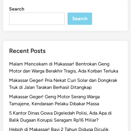
s
i
Search
n
s
a
Search
r
T
i
n
Recent Posts
g
k
Malam Mencekam di Makassar! Bentrokan Geng
a
Motor dan Warga Berakhir Tragis, Ada Korban Terluka
t
Makassar Geger! Pria Nekat Curi Solar dan Dongkrak
k
Truk di Jalan Tarakan Berhasil Ditangkap
a
n
Makassar Geger! Geng Motor Serang Warga
W
Tamajene, Kendaraan Pelaku Dibakar Massa
a
5 Kantor Dinas Gowa Digeledah Polisi, Ada Apa di
w
Balik Dugaan Korupsi Seragam Rp16 Miliar?
a
Heboh di Makassar! Bayi 2 Tahun Diduga Diculik,
s