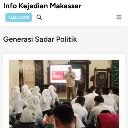
Skip
Info Kejadian Makassar
to
Mai
content
TELEGRAM
Open
Men
Search
Generasi Sadar Politik