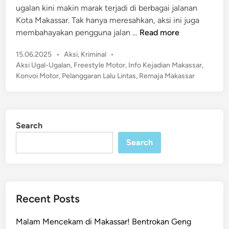
ugalan kini makin marak terjadi di berbagai jalanan
n
Kota Makassar. Tak hanya meresahkan, aksi ini juga
A
membahayakan pengguna jalan …
Read more
k
P
15.06.2025
•
Aksi
,
Kriminal
•
s
o
Aksi Ugal-Ugalan
,
Freestyle Motor
,
Info Kejadian Makassar
,
i
s
Konvoi Motor
,
Pelanggaran Lalu Lintas
,
Remaja Makassar
F
t
r
e
e
d
e
i
Search
n
s
Search
t
y
l
e
M
Recent Posts
o
t
Malam Mencekam di Makassar! Bentrokan Geng
o