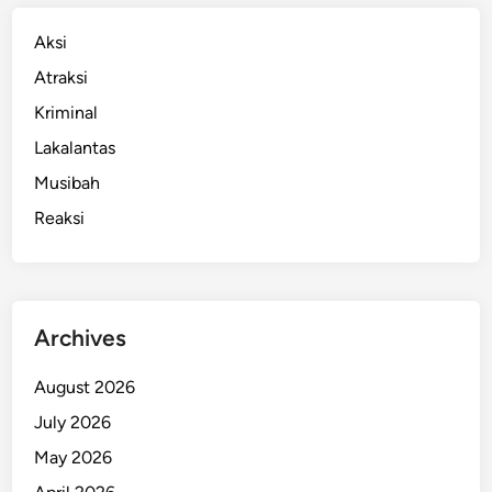
s
s
Aksi
a
Atraksi
r
Kriminal
:
B
Lakalantas
a
Musibah
h
Reaksi
a
y
a
d
a
Archives
n
P
August 2026
e
July 2026
n
a
May 2026
n