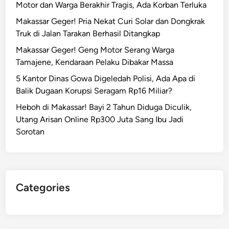
Motor dan Warga Berakhir Tragis, Ada Korban Terluka
r
Makassar Geger! Pria Nekat Curi Solar dan Dongkrak
U
Truk di Jalan Tarakan Berhasil Ditangkap
g
a
Makassar Geger! Geng Motor Serang Warga
l
Tamajene, Kendaraan Pelaku Dibakar Massa
-
5 Kantor Dinas Gowa Digeledah Polisi, Ada Apa di
U
Balik Dugaan Korupsi Seragam Rp16 Miliar?
g
Heboh di Makassar! Bayi 2 Tahun Diduga Diculik,
a
Utang Arisan Online Rp300 Juta Sang Ibu Jadi
l
Sorotan
a
n
d
i
M
Categories
a
k
a