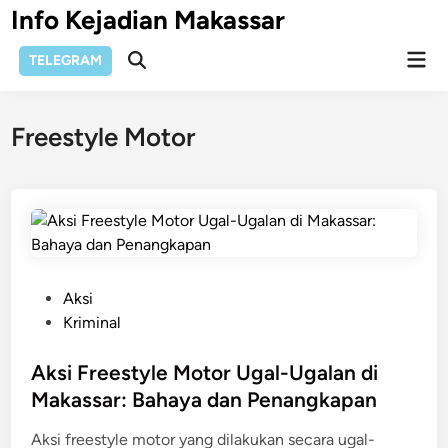
Skip
Info Kejadian Makassar
to
Mai
content
TELEGRAM
Open
Men
Search
Freestyle Motor
P
Aksi
o
Kriminal
s
t
Aksi Freestyle Motor Ugal-Ugalan di
e
Makassar: Bahaya dan Penangkapan
d
Aksi freestyle motor yang dilakukan secara ugal-
i