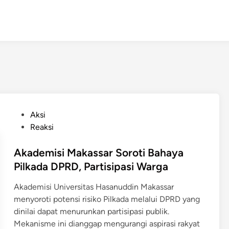
P
Aksi
o
Reaksi
s
t
Akademisi Makassar Soroti Bahaya
e
Pilkada DPRD, Partisipasi Warga
d
Akademisi Universitas Hasanuddin Makassar
i
menyoroti potensi risiko Pilkada melalui DPRD yang
n
dinilai dapat menurunkan partisipasi publik.
Mekanisme ini dianggap mengurangi aspirasi rakyat