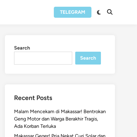
Switch
TELEGRAM
Open
to
Search
dark
mode
Search
Search
Recent Posts
Malam Mencekam di Makassar! Bentrokan
Geng Motor dan Warga Berakhir Tragis,
Ada Korban Terluka
Makassar Geger! Pria Nekat Curi Solar dan