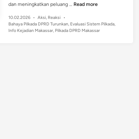
A
dan meningkatkan peluang …
Read more
k
P
10.02.2026
•
Aksi
,
Reaksi
•
a
o
Bahaya Pilkada DPRD Turunkan
,
Evaluasi Sistem Pilkada
,
d
s
Info Kejadian Makassar
,
Pilkada DPRD Makassar
e
t
m
e
i
d
s
i
n
i
M
a
k
a
s
s
a
r
S
o