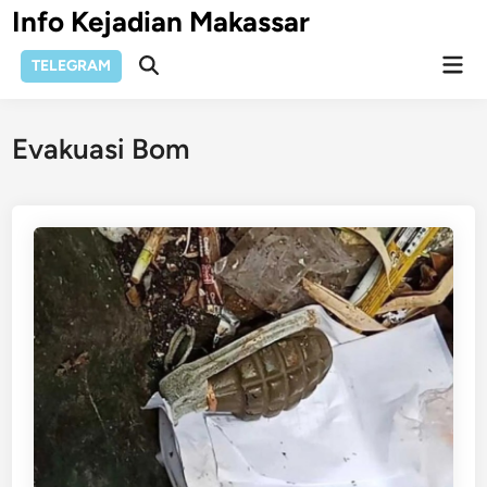
Skip
Info Kejadian Makassar
to
Mai
content
TELEGRAM
Open
Men
Search
Evakuasi Bom