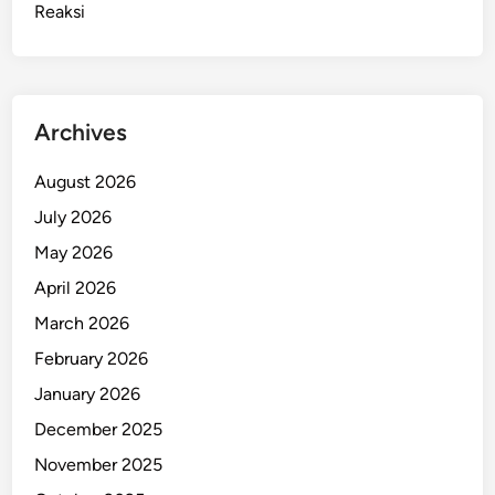
Reaksi
p
a
r
a
t
Archives
L
a
August 2026
n
July 2026
g
s
May 2026
u
April 2026
n
March 2026
g
B
February 2026
e
January 2026
r
December 2025
g
e
November 2025
r