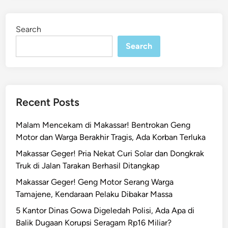
e
r
d
a
i
Search
n
n
Search
a
t
A
k
t
Recent Posts
i
f
Malam Mencekam di Makassar! Bentrokan Geng
G
Motor dan Warga Berakhir Tragis, Ada Korban Terluka
e
Makassar Geger! Pria Nekat Curi Solar dan Dongkrak
g
Truk di Jalan Tarakan Berhasil Ditangkap
e
r
Makassar Geger! Geng Motor Serang Warga
k
Tamajene, Kendaraan Pelaku Dibakar Massa
a
5 Kantor Dinas Gowa Digeledah Polisi, Ada Apa di
n
Balik Dugaan Korupsi Seragam Rp16 Miliar?