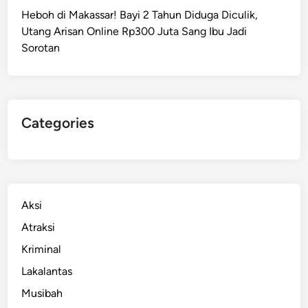
K
Heboh di Makassar! Bayi 2 Tahun Diduga Diculik,
a
Utang Arisan Online Rp300 Juta Sang Ibu Jadi
n
Sorotan
t
o
r
B
P
Categories
N
M
a
k
a
Aksi
s
Atraksi
s
Kriminal
a
r
Lakalantas
,
Musibah
A