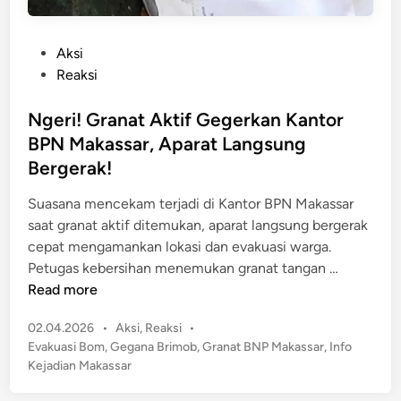
P
Aksi
o
Reaksi
s
t
Ngeri! Granat Aktif Gegerkan Kantor
e
BPN Makassar, Aparat Langsung
d
Bergerak!
i
n
Suasana mencekam terjadi di Kantor BPN Makassar
saat granat aktif ditemukan, aparat langsung bergerak
cepat mengamankan lokasi dan evakuasi warga.
N
Petugas kebersihan menemukan granat tangan …
g
Read more
e
P
02.04.2026
•
Aksi
,
Reaksi
•
r
o
Evakuasi Bom
,
Gegana Brimob
,
Granat BNP Makassar
,
Info
i
s
Kejadian Makassar
!
t
G