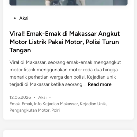
P
Aksi
o
s
Viral! Emak-Emak di Makassar Angkut
t
Motor Listrik Pakai Motor, Polisi Turun
e
Tangan
d
i
Viral di Makassar, seorang emak-emak mengangkut
n
motor listrik menggunakan motor roda dua hingga
menarik perhatian warga dan polisi. Kejadian unik
V
terjadi di Makassar ketika seorang …
Read more
i
P
12.05.2026
•
Aksi
•
r
o
Emak-Emak
,
Info Kejadian Makassar
,
Kejadian Unik
,
a
s
Pengangkutan Motor
,
Polri
l
t
!
e
E
d
m
i