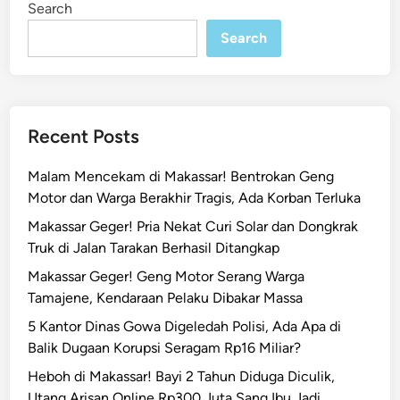
Search
n
a
Search
k
-
E
m
a
Recent Posts
k
d
Malam Mencekam di Makassar! Bentrokan Geng
i
Motor dan Warga Berakhir Tragis, Ada Korban Terluka
M
Makassar Geger! Pria Nekat Curi Solar dan Dongkrak
a
Truk di Jalan Tarakan Berhasil Ditangkap
k
a
Makassar Geger! Geng Motor Serang Warga
s
Tamajene, Kendaraan Pelaku Dibakar Massa
s
5 Kantor Dinas Gowa Digeledah Polisi, Ada Apa di
a
Balik Dugaan Korupsi Seragam Rp16 Miliar?
r
Heboh di Makassar! Bayi 2 Tahun Diduga Diculik,
A
Utang Arisan Online Rp300 Juta Sang Ibu Jadi