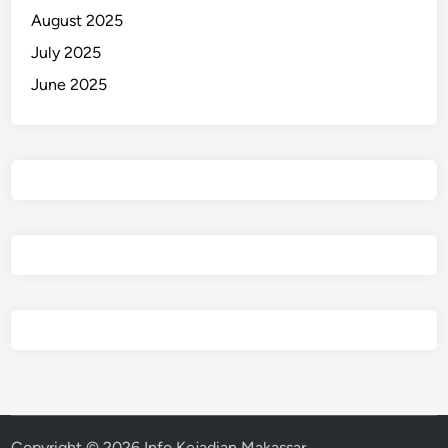
n
August 2025
T
July 2025
a
June 2025
n
g
a
n
Copyright © 2026
Info Kejadian Makassar
.