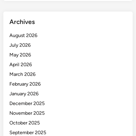
k
a
i
Archives
M
o
August 2026
t
July 2026
o
r
May 2026
,
April 2026
P
March 2026
o
l
February 2026
i
January 2026
s
December 2025
i
T
November 2025
u
October 2025
r
September 2025
u