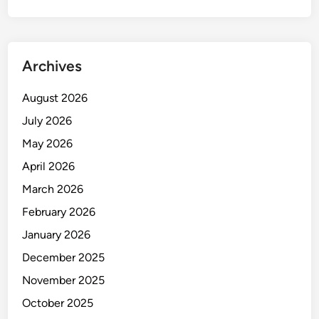
a
n
d
i
Archives
L
u
August 2026
w
July 2026
u
T
May 2026
i
April 2026
m
March 2026
u
r
February 2026
January 2026
December 2025
November 2025
October 2025