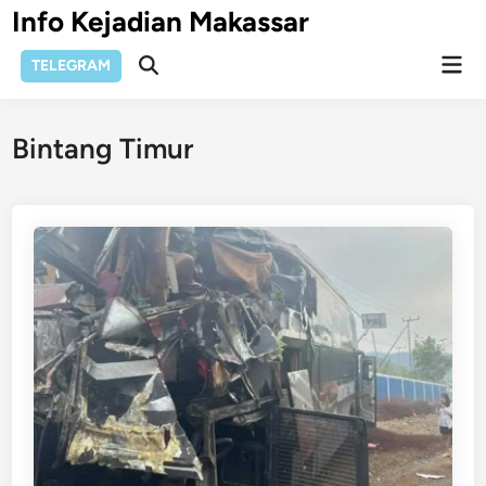
Skip
Info Kejadian Makassar
to
Mai
content
TELEGRAM
Open
Men
Search
Bintang Timur