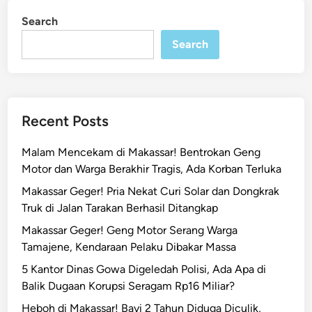
a
i
Search
n
n
g
Search
T
i
m
u
Recent Posts
r
R
Malam Mencekam di Makassar! Bentrokan Geng
u
Motor dan Warga Berakhir Tragis, Ada Korban Terluka
t
Makassar Geger! Pria Nekat Curi Solar dan Dongkrak
e
Truk di Jalan Tarakan Berhasil Ditangkap
M
a
Makassar Geger! Geng Motor Serang Warga
k
Tamajene, Kendaraan Pelaku Dibakar Massa
a
5 Kantor Dinas Gowa Digeledah Polisi, Ada Apa di
s
Balik Dugaan Korupsi Seragam Rp16 Miliar?
s
Heboh di Makassar! Bayi 2 Tahun Diduga Diculik,
a