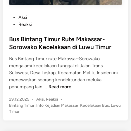
P
Aksi
o
Reaksi
s
t
Bus Bintang Timur Rute Makassar-
e
Sorowako Kecelakaan di Luwu Timur
d
Bus Bintang Timur rute Makassar-Sorowako
i
mengalami kecelakaan tunggal di Jalan Trans
n
Sulawesi, Desa Laskap, Kecamatan Malili.. Insiden ini
menewaskan seorang kondektur dan melukai
B
penumpang lain. …
Read more
u
P
29.12.2025
•
Aksi
,
Reaksi
•
s
o
Bintang Timur
,
Info Kejadian Makassar
,
Kecelakaan Bus
,
Luwu
B
s
Timur
i
t
n
e
t
d