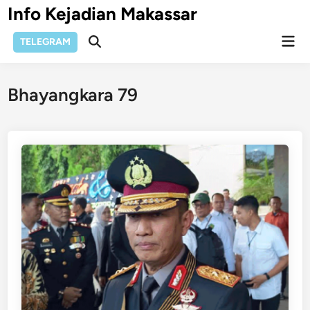
Skip
Info Kejadian Makassar
to
Mai
content
TELEGRAM
Open
Men
Search
Bhayangkara 79