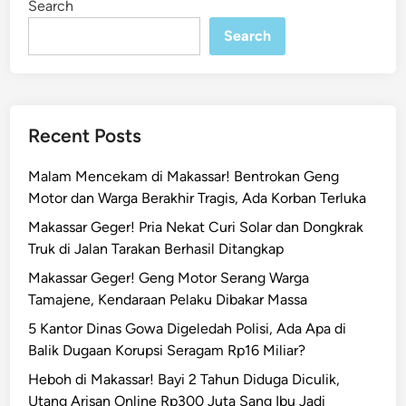
Search
n
n
g
Search
k
a
r
a
Recent Posts
k
e
Malam Mencekam di Makassar! Bentrokan Geng
-
Motor dan Warga Berakhir Tragis, Ada Korban Terluka
7
Makassar Geger! Pria Nekat Curi Solar dan Dongkrak
9
Truk di Jalan Tarakan Berhasil Ditangkap
,
K
Makassar Geger! Geng Motor Serang Warga
a
Tamajene, Kendaraan Pelaku Dibakar Massa
p
5 Kantor Dinas Gowa Digeledah Polisi, Ada Apa di
o
Balik Dugaan Korupsi Seragam Rp16 Miliar?
l
Heboh di Makassar! Bayi 2 Tahun Diduga Diculik,
d
Utang Arisan Online Rp300 Juta Sang Ibu Jadi
a