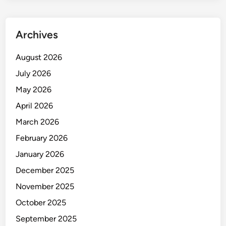
m
i
m
Archives
p
i
August 2026
n
July 2026
a
n
May 2026
T
April 2026
e
March 2026
l
a
February 2026
d
January 2026
a
December 2025
n
November 2025
October 2025
September 2025