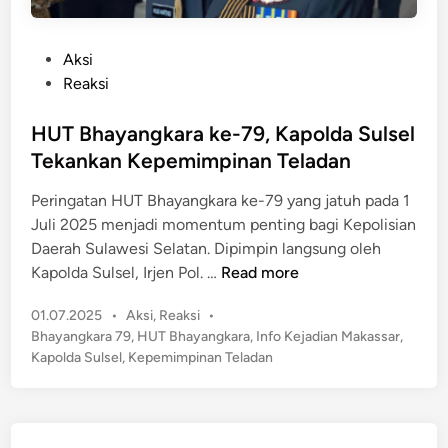
P
Aksi
o
Reaksi
s
t
HUT Bhayangkara ke-79, Kapolda Sulsel
e
Tekankan Kepemimpinan Teladan
d
Peringatan HUT Bhayangkara ke-79 yang jatuh pada 1
i
Juli 2025 menjadi momentum penting bagi Kepolisian
n
Daerah Sulawesi Selatan. Dipimpin langsung oleh
H
Kapolda Sulsel, Irjen Pol. …
Read more
U
P
01.07.2025
•
Aksi
,
Reaksi
•
T
o
Bhayangkara 79
,
HUT Bhayangkara
,
Info Kejadian Makassar
,
B
s
Kapolda Sulsel
,
Kepemimpinan Teladan
h
t
a
e
y
d
a
i