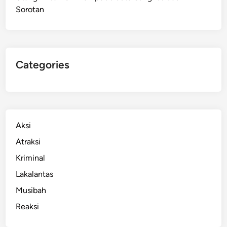
Sorotan
S
u
l
s
e
Categories
l
T
e
k
a
Aksi
n
Atraksi
k
Kriminal
a
n
Lakalantas
K
Musibah
e
Reaksi
p
e