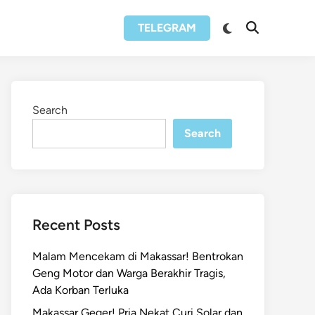
Switch
TELEGRAM
Open
to
Search
dark
mode
Search
Search
Recent Posts
Malam Mencekam di Makassar! Bentrokan
Geng Motor dan Warga Berakhir Tragis,
Ada Korban Terluka
Makassar Geger! Pria Nekat Curi Solar dan