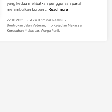
yang kedua melibatkan penggunaan panah,
D
menimbulkan korban …
Read more
u
P
22.10.2025
•
Aksi
,
Kriminal
,
Reaksi
•
a
o
Bentrokan Jalan Veteran
,
Info Kejadian Makassar
,
B
s
Kerusuhan Makassar
,
Warga Panik
e
t
n
e
t
d
r
i
n
o
k
a
n
P
e
c
a
h
d