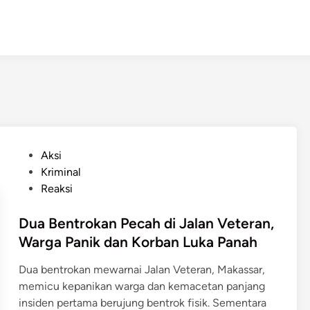
P
Aksi
o
Kriminal
s
Reaksi
t
e
Dua Bentrokan Pecah di Jalan Veteran,
d
Warga Panik dan Korban Luka Panah
i
Dua bentrokan mewarnai Jalan Veteran, Makassar,
n
memicu kepanikan warga dan kemacetan panjang
insiden pertama berujung bentrok fisik. Sementara