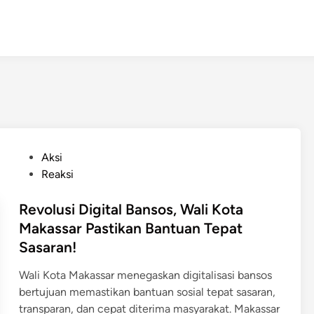
P
Aksi
o
Reaksi
s
t
Revolusi Digital Bansos, Wali Kota
e
Makassar Pastikan Bantuan Tepat
d
Sasaran!
i
n
Wali Kota Makassar menegaskan digitalisasi bansos
bertujuan memastikan bantuan sosial tepat sasaran,
transparan, dan cepat diterima masyarakat. ​Makassar