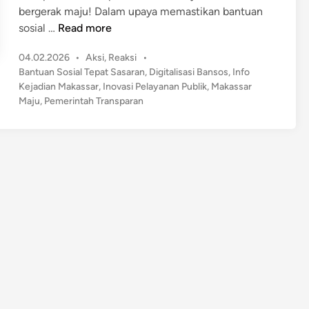
bergerak maju! Dalam upaya memastikan bantuan
R
sosial …
Read more
e
P
04.02.2026
•
Aksi
,
Reaksi
•
v
o
Bantuan Sosial Tepat Sasaran
,
Digitalisasi Bansos
,
Info
o
s
Kejadian Makassar
,
Inovasi Pelayanan Publik
,
Makassar
l
t
Maju
,
Pemerintah Transparan
u
e
s
d
i
i
n
D
i
g
i
t
a
l
B
a
n