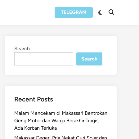
Switch
TELEGRAM
Open
to
Search
dark
mode
Search
Search
Recent Posts
Malam Mencekam di Makassar! Bentrokan
Geng Motor dan Warga Berakhir Tragis,
Ada Korban Terluka
Makassar Geger! Pria Nekat Curi Solar dan