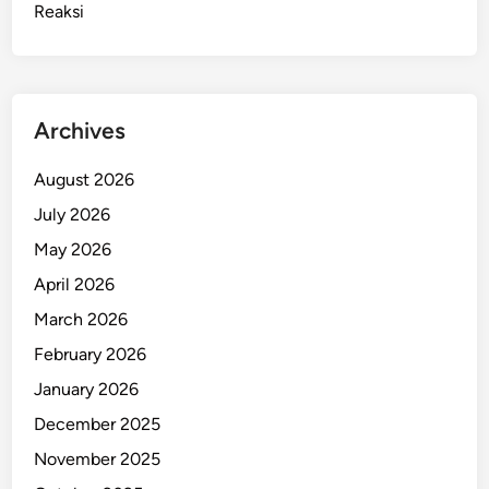
Reaksi
o
r
b
a
n
Archives
K
e
August 2026
b
July 2026
a
k
May 2026
a
April 2026
r
March 2026
a
n
February 2026
B
January 2026
u
December 2025
a
L
November 2025
u