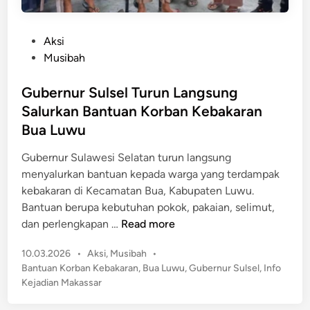
P
Aksi
o
Musibah
s
t
Gubernur Sulsel Turun Langsung
e
Salurkan Bantuan Korban Kebakaran
d
Bua Luwu
i
n
Gubernur Sulawesi Selatan turun langsung
menyalurkan bantuan kepada warga yang terdampak
kebakaran di Kecamatan Bua, Kabupaten Luwu.
Bantuan berupa kebutuhan pokok, pakaian, selimut,
G
dan perlengkapan …
Read more
u
P
10.03.2026
•
Aksi
,
Musibah
•
b
o
Bantuan Korban Kebakaran
,
Bua Luwu
,
Gubernur Sulsel
,
Info
e
s
Kejadian Makassar
r
t
n