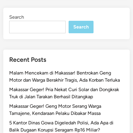
e
u
d
r
i
Search
n
S
u
Search
l
s
e
l
Recent Posts
T
u
Malam Mencekam di Makassar! Bentrokan Geng
r
Motor dan Warga Berakhir Tragis, Ada Korban Terluka
u
Makassar Geger! Pria Nekat Curi Solar dan Dongkrak
n
Truk di Jalan Tarakan Berhasil Ditangkap
L
a
Makassar Geger! Geng Motor Serang Warga
n
Tamajene, Kendaraan Pelaku Dibakar Massa
g
5 Kantor Dinas Gowa Digeledah Polisi, Ada Apa di
s
Balik Dugaan Korupsi Seragam Rp16 Miliar?