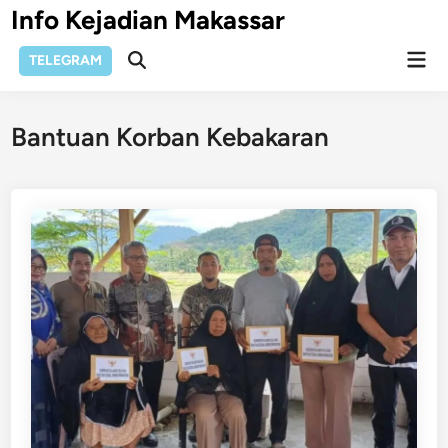
Skip
Info Kejadian Makassar
to
Mai
content
TELEGRAM
Open
Men
Search
Bantuan Korban Kebakaran