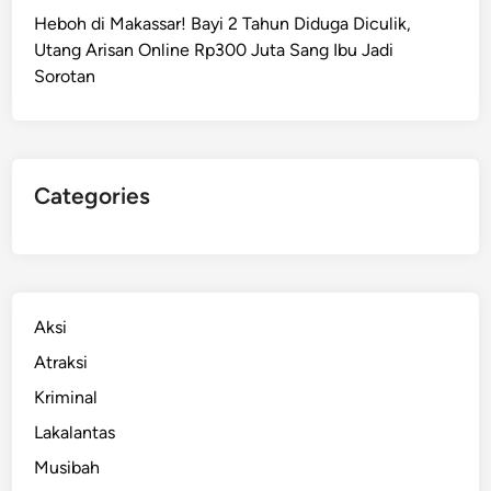
u
Heboh di Makassar! Bayi 2 Tahun Diduga Diculik,
n
Utang Arisan Online Rp300 Juta Sang Ibu Jadi
g
Sorotan
S
a
l
u
r
Categories
k
a
n
B
a
Aksi
n
Atraksi
t
Kriminal
u
a
Lakalantas
n
Musibah
K