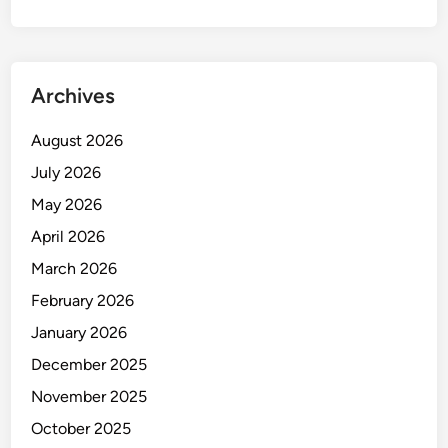
,
D
i
d
Archives
u
g
August 2026
a
July 2026
J
a
May 2026
t
April 2026
u
March 2026
h
S
February 2026
a
January 2026
a
December 2025
t
P
November 2025
e
October 2025
r