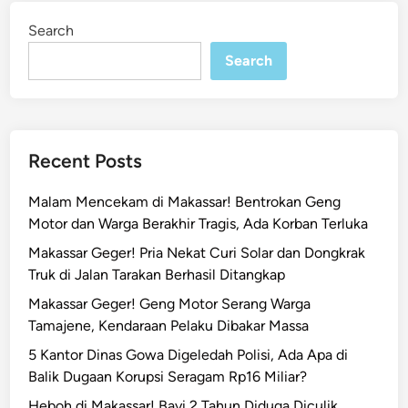
d
i
Search
n
i
K
Search
a
m
a
r
Recent Posts
K
o
Malam Mencekam di Makassar! Bentrokan Geng
s
Motor dan Warga Berakhir Tragis, Ada Korban Terluka
,
Makassar Geger! Pria Nekat Curi Solar dan Dongkrak
A
Truk di Jalan Tarakan Berhasil Ditangkap
p
o
Makassar Geger! Geng Motor Serang Warga
t
Tamajene, Kendaraan Pelaku Dibakar Massa
e
5 Kantor Dinas Gowa Digeledah Polisi, Ada Apa di
k
Balik Dugaan Korupsi Seragam Rp16 Miliar?
e
Heboh di Makassar! Bayi 2 Tahun Diduga Diculik,