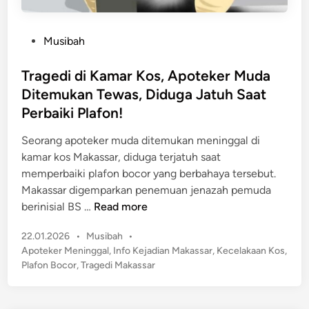
P
Musibah
o
s
Tragedi di Kamar Kos, Apoteker Muda
t
Ditemukan Tewas, Diduga Jatuh Saat
e
Perbaiki Plafon!
d
i
Seorang apoteker muda ditemukan meninggal di
n
kamar kos Makassar, diduga terjatuh saat
memperbaiki plafon bocor yang berbahaya tersebut.
Makassar digemparkan penemuan jenazah pemuda
T
berinisial BS …
Read more
r
P
22.01.2026
•
Musibah
•
a
o
Apoteker Meninggal
,
Info Kejadian Makassar
,
Kecelakaan Kos
,
g
s
Plafon Bocor
,
Tragedi Makassar
e
t
d
e
i
d