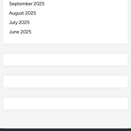
September 2025
b
a
August 2025
i
July 2025
k
June 2025
i
P
l
a
f
o
n
!