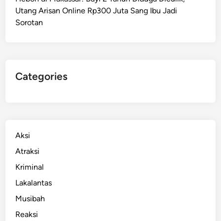
r
Utang Arisan Online Rp300 Juta Sang Ibu Jadi
M
Sorotan
u
d
a
D
i
Categories
t
e
m
u
k
Aksi
a
Atraksi
n
Kriminal
T
e
Lakalantas
w
Musibah
a
Reaksi
s