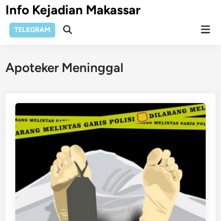
Skip
Info Kejadian Makassar
to
Mai
content
TELEGRAM
Open
Men
Search
Apoteker Meninggal