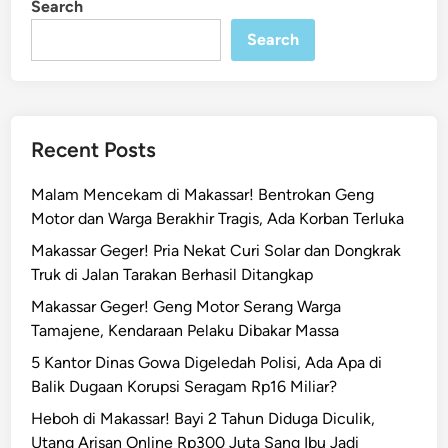
Search
n
!
Search
I
n
i
I
d
Recent Posts
e
n
Malam Mencekam di Makassar! Bentrokan Geng
t
Motor dan Warga Berakhir Tragis, Ada Korban Terluka
i
Makassar Geger! Pria Nekat Curi Solar dan Dongkrak
t
Truk di Jalan Tarakan Berhasil Ditangkap
a
s
Makassar Geger! Geng Motor Serang Warga
4
Tamajene, Kendaraan Pelaku Dibakar Massa
K
5 Kantor Dinas Gowa Digeledah Polisi, Ada Apa di
o
Balik Dugaan Korupsi Seragam Rp16 Miliar?
r
Heboh di Makassar! Bayi 2 Tahun Diduga Diculik,
b
Utang Arisan Online Rp300 Juta Sang Ibu Jadi
a