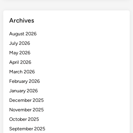
u
h
d
Archives
i
M
August 2026
a
July 2026
k
a
May 2026
s
April 2026
s
March 2026
a
r
February 2026
!
January 2026
December 2025
November 2025
October 2025
September 2025