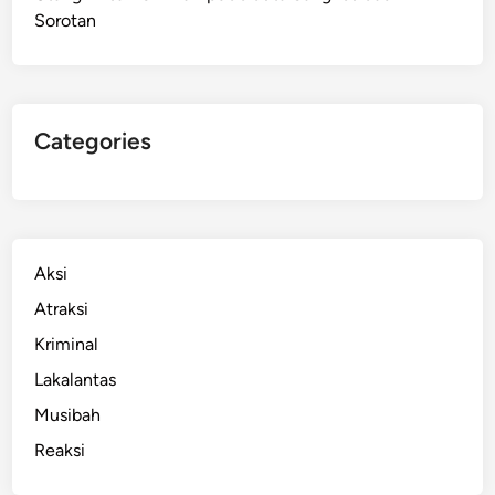
Sorotan
n
T
e
w
a
Categories
s
D
a
l
a
Aksi
m
Atraksi
D
Kriminal
e
m
Lakalantas
o
Musibah
R
Reaksi
i
c