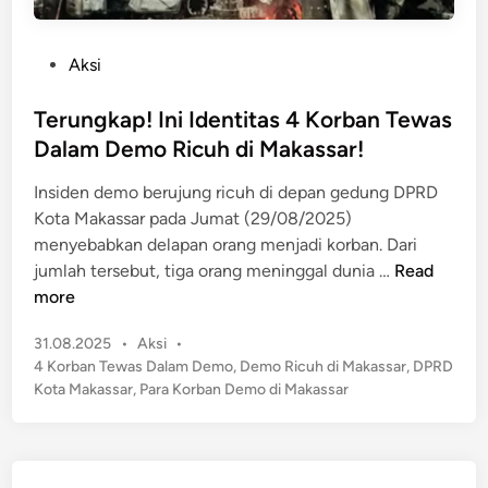
P
Aksi
o
s
Terungkap! Ini Identitas 4 Korban Tewas
t
Dalam Demo Ricuh di Makassar!
e
​​Insiden demo berujung ricuh di depan gedung DPRD
d
Kota Makassar pada Jumat (29/08/2025)
i
menyebabkan delapan orang menjadi korban​. ​Dari
n
T
jumlah tersebut, tiga orang meninggal dunia …
Read
e
more
r
P
31.08.2025
•
Aksi
•
u
o
4 Korban Tewas Dalam Demo
,
Demo Ricuh di Makassar
,
DPRD
n
s
Kota Makassar
,
Para Korban Demo di Makassar
g
t
k
e
a
d
p
i