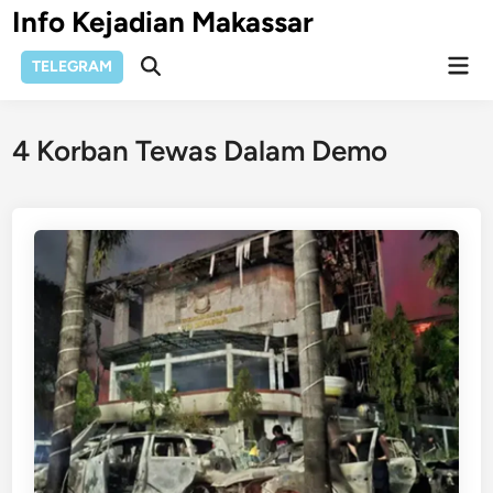
Skip
Info Kejadian Makassar
to
Mai
content
TELEGRAM
Open
Men
Search
4 Korban Tewas Dalam Demo