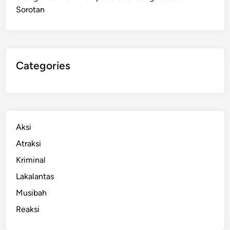
Sorotan
n
d
o
k
d
Categories
i
P
e
r
i
Aksi
n
Atraksi
t
Kriminal
i
s
Lakalantas
K
Musibah
e
Reaksi
m
e