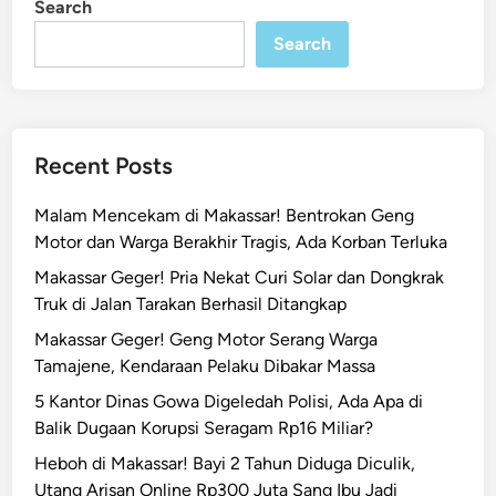
Search
n
n
Search
H
e
b
a
t
Recent Posts
H
a
Malam Mencekam di Makassar! Bentrokan Geng
n
Motor dan Warga Berakhir Tragis, Ada Korban Terluka
g
Makassar Geger! Pria Nekat Curi Solar dan Dongkrak
u
Truk di Jalan Tarakan Berhasil Ditangkap
s
k
Makassar Geger! Geng Motor Serang Warga
a
Tamajene, Kendaraan Pelaku Dibakar Massa
n
5 Kantor Dinas Gowa Digeledah Polisi, Ada Apa di
1
Balik Dugaan Korupsi Seragam Rp16 Miliar?
5
Heboh di Makassar! Bayi 2 Tahun Diduga Diculik,
P
Utang Arisan Online Rp300 Juta Sang Ibu Jadi
o