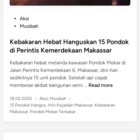
P
Aksi
o
Musibah
s
t
Kebakaran Hebat Hanguskan 15 Pondok
e
di Perintis Kemerdekaan Makassar
d
Kebakaran hebat melanda kawasan Pondok Mekar di
i
Jalan Perintis Kemerdekaan 6, Makassar, dini hari
n
sedikitnya 15 unit pondok. Setelah api cepat
K
membesar akibat bangunan semi …
Read more
e
P
18.02.2026
•
Aksi
,
Musibah
•
b
o
15 Pondok Hangus
,
Info Kejadian Makassar
,
Kebakaran
a
s
Makassar
,
Pondok Mekar Terbakar
k
t
a
e
r
d
a
i