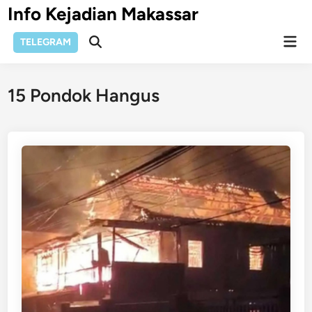
Skip
Info Kejadian Makassar
to
Mai
content
TELEGRAM
Open
Men
Search
15 Pondok Hangus