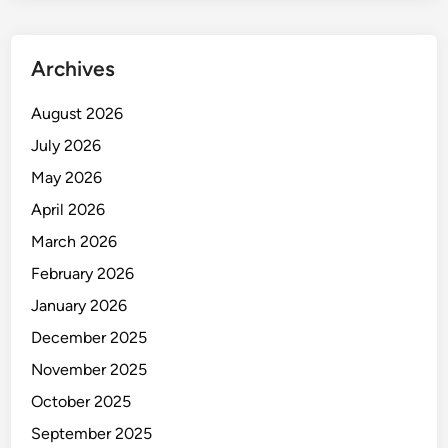
r
d
e
Archives
k
a
August 2026
a
July 2026
n
M
May 2026
a
April 2026
k
March 2026
a
s
February 2026
s
January 2026
a
December 2025
r
November 2025
October 2025
September 2025