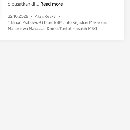
S
dipusatkan di …
Read more
e
P
22.10.2025
•
Aksi
,
Reaksi
•
t
o
1 Tahun Prabowo-Gibran
,
BBM
,
Info Kejadian Makassar
,
a
s
Mahasiswa Makassar Demo
,
Tuntut Masalah MBG
h
t
u
e
n
d
M
i
n
e
m
i
m
p
i
n
,
P
r
a