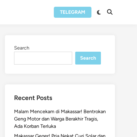
Switch
TELEGRAM
Open
to
Search
dark
mode
Search
Search
Recent Posts
Malam Mencekam di Makassar! Bentrokan
Geng Motor dan Warga Berakhir Tragis,
Ada Korban Terluka
Makassar Geger! Pria Nekat Curi Solar dan