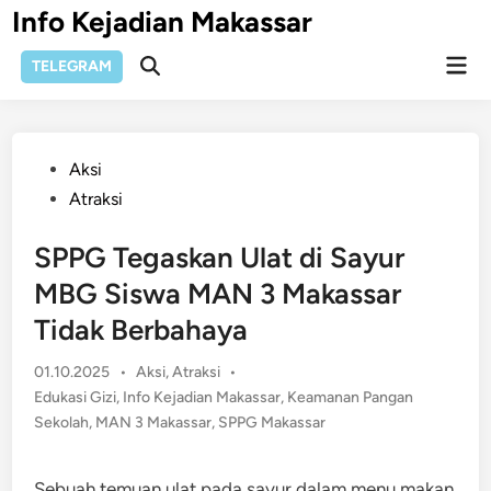
Skip
Info Kejadian Makassar
to
Mai
content
TELEGRAM
Open
Men
Search
Posted
Aksi
in
Atraksi
SPPG Tegaskan Ulat di Sayur
MBG Siswa MAN 3 Makassar
Tidak Berbahaya
Posted
01.10.2025
•
Aksi
,
Atraksi
•
in
Edukasi Gizi
,
Info Kejadian Makassar
,
Keamanan Pangan
Sekolah
,
MAN 3 Makassar
,
SPPG Makassar
Sebuah temuan ulat pada sayur dalam menu makan