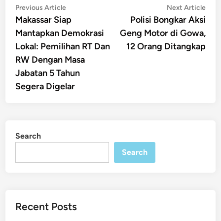
Post
Previous
Nex
Previous Article
Next Article
article:
artic
Makassar Siap
Polisi Bongkar Aksi
navigation
Mantapkan Demokrasi
Geng Motor di Gowa,
Lokal: Pemilihan RT Dan
12 Orang Ditangkap
RW Dengan Masa
Jabatan 5 Tahun
Segera Digelar
Search
Search
Recent Posts