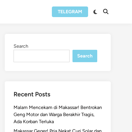
Switch
TELEGRAM
Open
to
Search
dark
mode
Search
Search
Recent Posts
Malam Mencekam di Makassar! Bentrokan
Geng Motor dan Warga Berakhir Tragis,
Ada Korban Terluka
Makassar Geger! Pria Nekat Curi Solar dan