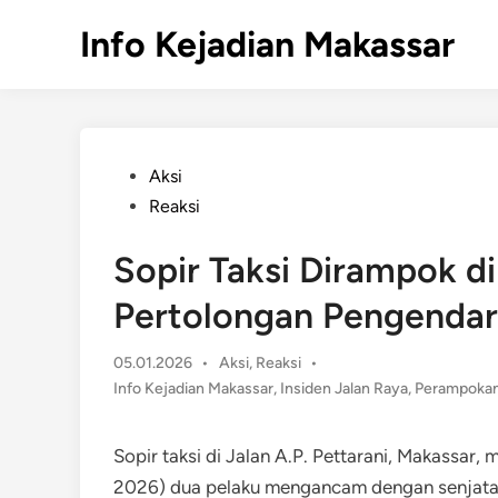
Skip
Info Kejadian Makassar
to
content
Posted
Aksi
in
Reaksi
Sopir Taksi Dirampok di
Pertolongan Pengenda
Posted
05.01.2026
•
Aksi
,
Reaksi
•
in
Info Kejadian Makassar
,
Insiden Jalan Raya
,
Perampokan
Sopir taksi di Jalan A.P. Pettarani, Makassa
2026) dua pelaku mengancam dengan senjata