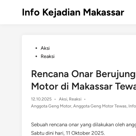
Skip
Info Kejadian Makassar
to
content
Posted
Aksi
in
Reaksi
Rencana Onar Berujung
Motor di Makassar Tew
Posted
12.10.2025
•
Aksi
,
Reaksi
•
in
Anggota Geng Motor
,
Anggota Geng Motor Tewas
,
Inf
Sebuah rencana onar yang dilakukan oleh angg
Sabtu dini hari, 11 Oktober 2025.