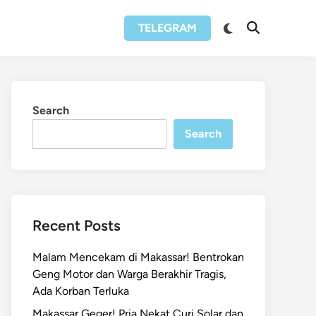
Switch
TELEGRAM
Open
to
Search
dark
mode
Search
Search
Recent Posts
Malam Mencekam di Makassar! Bentrokan
Geng Motor dan Warga Berakhir Tragis,
Ada Korban Terluka
Makassar Geger! Pria Nekat Curi Solar dan