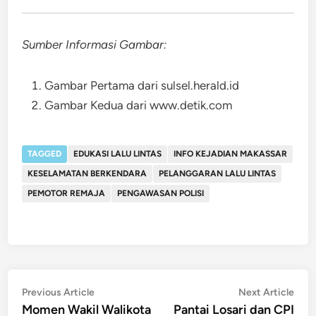
Sumber Informasi Gambar:
Gambar Pertama dari sulsel.herald.id
Gambar Kedua dari www.detik.com
TAGGED
EDUKASI LALU LINTAS
INFO KEJADIAN MAKASSAR
KESELAMATAN BERKENDARA
PELANGGARAN LALU LINTAS
PEMOTOR REMAJA
PENGAWASAN POLISI
Post
Previous
Nex
Previous Article
Next Article
article:
artic
Momen Wakil Walikota
Pantai Losari dan CPI
navigation