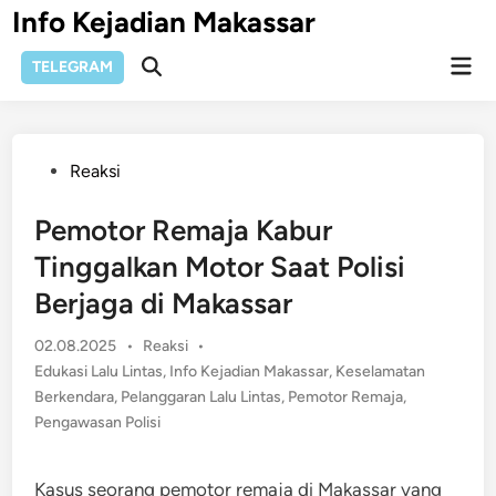
Skip
Info Kejadian Makassar
to
Mai
content
TELEGRAM
Open
Men
Search
Posted
Reaksi
in
Pemotor Remaja Kabur
Tinggalkan Motor Saat Polisi
Berjaga di Makassar
Posted
02.08.2025
•
Reaksi
•
in
Edukasi Lalu Lintas
,
Info Kejadian Makassar
,
Keselamatan
Berkendara
,
Pelanggaran Lalu Lintas
,
Pemotor Remaja
,
Pengawasan Polisi
Kasus seorang pemotor remaja di Makassar yang