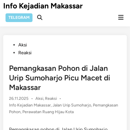
Skip
Info Kejadian Makassar
to
Mai
content
TELEGRAM
Open
Men
Search
Posted
Aksi
in
Reaksi
Pemangkasan Pohon di Jalan
Urip Sumoharjo Picu Macet di
Makassar
Posted
26.11.2025
•
Aksi
,
Reaksi
•
in
Info Kejadian Makassar
,
Jalan Urip Sumoharjo
,
Pemangkasan
Pohon
,
Perawatan Ruang Hijau Kota
Pemangkasan pohon di Jalan Urip Sumoharjo,