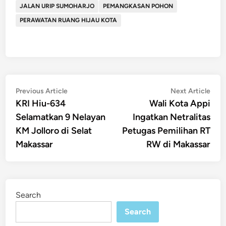
JALAN URIP SUMOHARJO
PEMANGKASAN POHON
PERAWATAN RUANG HIJAU KOTA
Post
Previous
Nex
Previous Article
Next Article
article:
artic
KRI Hiu-634
Wali Kota Appi
navigation
Selamatkan 9 Nelayan
Ingatkan Netralitas
KM Jolloro di Selat
Petugas Pemilihan RT
Makassar
RW di Makassar
Search
Search