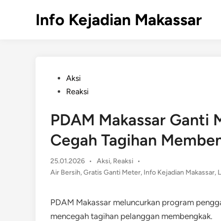
Skip
Info Kejadian Makassar
to
content
Posted
Aksi
in
Reaksi
PDAM Makassar Ganti Me
Cegah Tagihan Memben
Posted
25.01.2026
•
Aksi
,
Reaksi
•
in
Air Bersih
,
Gratis Ganti Meter
,
Info Kejadian Makassar
,
L
PDAM Makassar meluncurkan program pengganti
mencegah tagihan pelanggan membengkak.