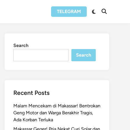
Switch
TELEGRAM
Open
to
Search
dark
mode
Search
Search
Recent Posts
Malam Mencekam di Makassar! Bentrokan
Geng Motor dan Warga Berakhir Tragis,
Ada Korban Terluka
Makassar Geger! Pria Nekat Curi Solar dan