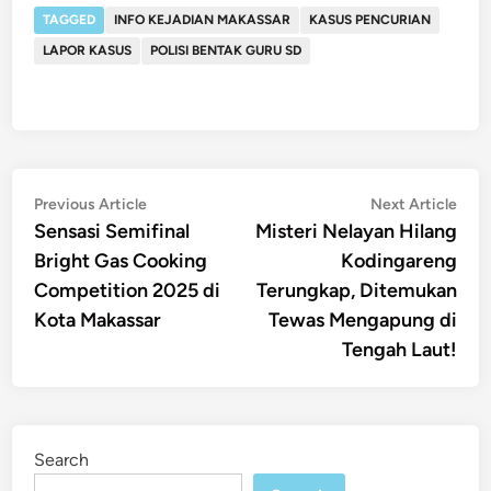
TAGGED
INFO KEJADIAN MAKASSAR
KASUS PENCURIAN
LAPOR KASUS
POLISI BENTAK GURU SD
Post
Previous
Nex
Previous Article
Next Article
article:
artic
Sensasi Semifinal
Misteri Nelayan Hilang
navigation
Bright Gas Cooking
Kodingareng
Competition 2025 di
Terungkap, Ditemukan
Kota Makassar
Tewas Mengapung di
Tengah Laut!
Search