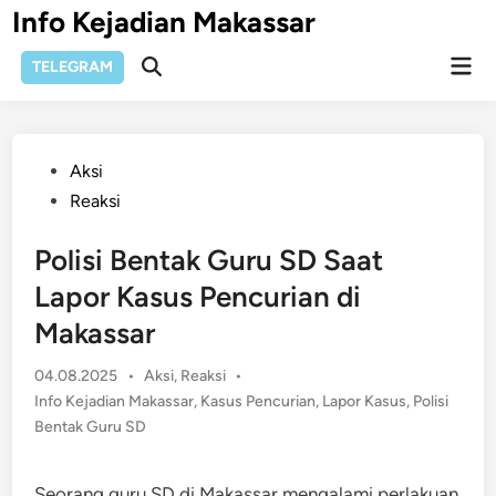
Skip
Info Kejadian Makassar
to
Mai
content
TELEGRAM
Open
Men
Search
Posted
Aksi
in
Reaksi
Polisi Bentak Guru SD Saat
Lapor Kasus Pencurian di
Makassar
Posted
04.08.2025
•
Aksi
,
Reaksi
•
in
Info Kejadian Makassar
,
Kasus Pencurian
,
Lapor Kasus
,
Polisi
Bentak Guru SD
Seorang guru SD di Makassar mengalami perlakuan