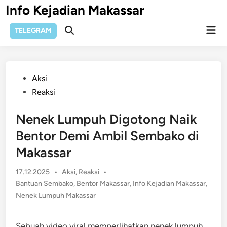
Skip
Info Kejadian Makassar
to
Mai
content
TELEGRAM
Open
Men
Search
Posted
Aksi
in
Reaksi
Nenek Lumpuh Digotong Naik
Bentor Demi Ambil Sembako di
Makassar
Posted
17.12.2025
•
Aksi
,
Reaksi
•
in
Bantuan Sembako
,
Bentor Makassar
,
Info Kejadian Makassar
,
Nenek Lumpuh Makassar
Sebuah video viral memperlihatkan nenek lumpuh