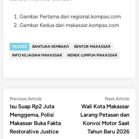
Gambar Pertama dari regional.kompas.com
Gambar Kedua dari makassar.kompas.com
TAGGED
BANTUAN SEMBAKO
BENTOR MAKASSAR
INFO KEJADIAN MAKASSAR
NENEK LUMPUH MAKASSAR
Post
Previous
Nex
Previous Article
Next Article
article:
artic
Isu Suap Rp2 Juta
Wali Kota Makassar
navigation
Menggema, Polisi
Larang Petasan dan
Makassar Buka Fakta
Konvoi Motor Saat
Restorative Justice
Tahun Baru 2026