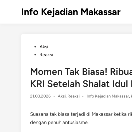
Skip
Info Kejadian Makassar
to
content
Posted
Aksi
in
Reaksi
Momen Tak Biasa! Ribu
KRI Setelah Shalat Idul F
Posted
21.03.2026
•
Aksi
,
Reaksi
•
Info Kejadian Makassar
,
in
Suasana tak biasa terjadi di Makassar ketika r
dengan penuh antusiasme.