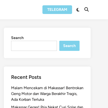
Switch
TELEGRAM
Open
to
Search
dark
mode
Search
Search
Recent Posts
Malam Mencekam di Makassar! Bentrokan
Geng Motor dan Warga Berakhir Tragis,
Ada Korban Terluka
Makassar Geger! Pria Nekat Curi Solar dan