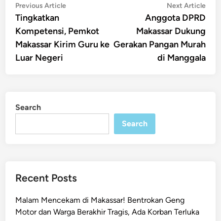
Post
Previous
Nex
Previous Article
Next Article
article:
artic
Tingkatkan
Anggota DPRD
navigation
Kompetensi, Pemkot
Makassar Dukung
Makassar Kirim Guru ke
Gerakan Pangan Murah
Luar Negeri
di Manggala
Search
Search
Recent Posts
Malam Mencekam di Makassar! Bentrokan Geng
Motor dan Warga Berakhir Tragis, Ada Korban Terluka