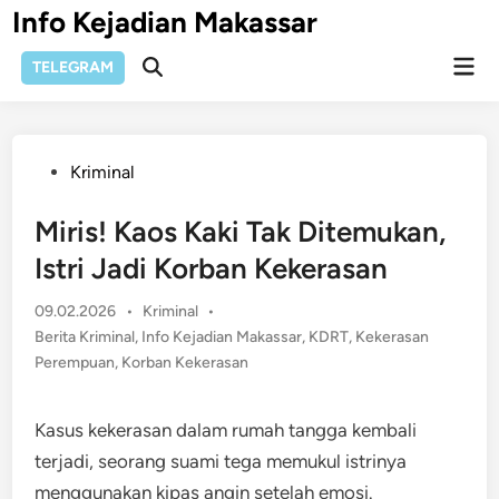
Skip
Info Kejadian Makassar
to
Mai
content
TELEGRAM
Open
Men
Search
Posted
Kriminal
in
Miris! Kaos Kaki Tak Ditemukan,
Istri Jadi Korban Kekerasan
Posted
09.02.2026
•
Kriminal
•
in
Berita Kriminal
,
Info Kejadian Makassar
,
KDRT
,
Kekerasan
Perempuan
,
Korban Kekerasan
Kasus kekerasan dalam rumah tangga kembali
terjadi, seorang suami tega memukul istrinya
menggunakan kipas angin setelah emosi.