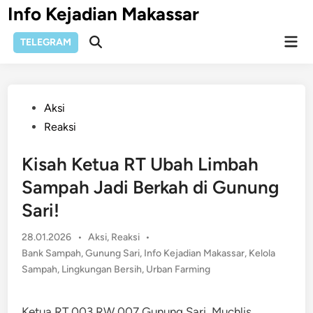
Skip
Info Kejadian Makassar
to
Mai
content
TELEGRAM
Open
Men
Search
Posted
Aksi
in
Reaksi
Kisah Ketua RT Ubah Limbah
Sampah Jadi Berkah di Gunung
Sari!
Posted
28.01.2026
•
Aksi
,
Reaksi
•
in
Bank Sampah
,
Gunung Sari
,
Info Kejadian Makassar
,
Kelola
Sampah
,
Lingkungan Bersih
,
Urban Farming
Ketua RT 003 RW 007 Gunung Sari, Muchlis