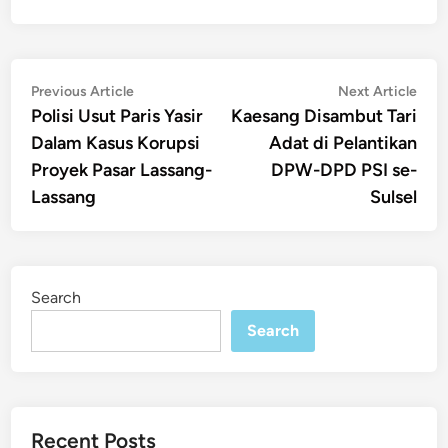
Post
Previous
Nex
Previous Article
Next Article
article:
artic
Polisi Usut Paris Yasir
Kaesang Disambut Tari
navigation
Dalam Kasus Korupsi
Adat di Pelantikan
Proyek Pasar Lassang-
DPW-DPD PSI se-
Lassang
Sulsel
Search
Search
Recent Posts