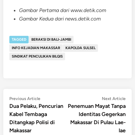
Gambar Pertama dari www.detik.com
Gambar Kedua dari news.detik.com
TAGGED
BERAKSI DI BALI-JAMBI
INFO KEJADIAN MAKASSAR
KAPOLDA SULSEL
SINDIKAT PENCULIKAN BILQIS
Post
Previous
Nex
Previous Article
Next Article
article:
artic
Dua Pelaku, Pencurian
Penemuan Mayat Tanpa
navigation
Kabel Tembaga
Identitas Gegerkan
Ditangkap Polisi di
Makassar Di Pulau Lae-
Makassar
lae