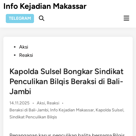
Skip
Info Kejadian Makassar
to
Mai
content
TELEGRAM
Open
Men
Search
Posted
Aksi
in
Reaksi
Kapolda Sulsel Bongkar Sindikat
Penculikan Bilqis Beraksi di Bali-
Jambi
Posted
14.11.2025
•
Aksi
,
Reaksi
•
in
Beraksi di Bali-Jambi
,
Info Kejadian Makassar
,
Kapolda Sulsel
,
Sindikat Penculikan Bilqis
Penanganan kasus penculikan balita bernama Bilqis