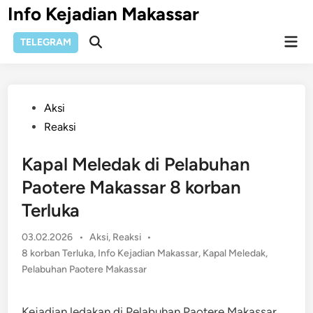
Skip
Info Kejadian Makassar
to
Mai
content
TELEGRAM
Open
Men
Search
Posted
Aksi
in
Reaksi
Kapal Meledak di Pelabuhan
Paotere Makassar 8 korban
Terluka
Posted
03.02.2026
•
Aksi
,
Reaksi
•
in
8 korban Terluka
,
Info Kejadian Makassar
,
Kapal Meledak
,
Pelabuhan Paotere Makassar
Kejadian ledakan di Pelabuhan Paotere Makassar