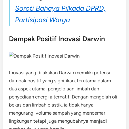
Soroti Bahaya Pilkada DPRD,
Partisipasi Warga
Dampak Positif Inovasi Darwin
Inovasi yang dilakukan Darwin memiliki potensi
dampak positif yang signifikan, terutama dalam
dua aspek utama, pengelolaan limbah dan
penyediaan energi alternatif. Dengan mengolah oli
bekas dan limbah plastik, ia tidak hanya
mengurangi volume sampah yang mencemari
lingkungan tetapi juga mengubahnya menjadi