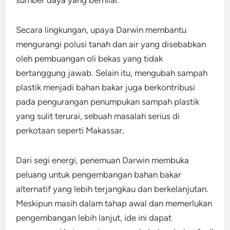
sumber daya yang bernilai.
Secara lingkungan, upaya Darwin membantu
mengurangi polusi tanah dan air yang disebabkan
oleh pembuangan oli bekas yang tidak
bertanggung jawab. Selain itu, mengubah sampah
plastik menjadi bahan bakar juga berkontribusi
pada pengurangan penumpukan sampah plastik
yang sulit terurai, sebuah masalah serius di
perkotaan seperti Makassar.
Dari segi energi, penemuan Darwin membuka
peluang untuk pengembangan bahan bakar
alternatif yang lebih terjangkau dan berkelanjutan.
Meskipun masih dalam tahap awal dan memerlukan
pengembangan lebih lanjut, ide ini dapat