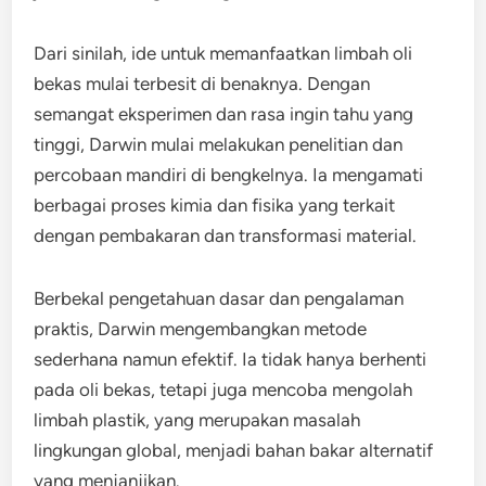
Dari sinilah, ide untuk memanfaatkan limbah oli
bekas mulai terbesit di benaknya. Dengan
semangat eksperimen dan rasa ingin tahu yang
tinggi, Darwin mulai melakukan penelitian dan
percobaan mandiri di bengkelnya. Ia mengamati
berbagai proses kimia dan fisika yang terkait
dengan pembakaran dan transformasi material.
Berbekal pengetahuan dasar dan pengalaman
praktis, Darwin mengembangkan metode
sederhana namun efektif. Ia tidak hanya berhenti
pada oli bekas, tetapi juga mencoba mengolah
limbah plastik, yang merupakan masalah
lingkungan global, menjadi bahan bakar alternatif
yang menjanjikan.