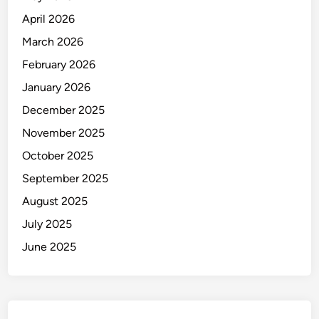
April 2026
March 2026
February 2026
January 2026
December 2025
November 2025
October 2025
September 2025
August 2025
July 2025
June 2025