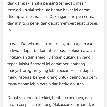
dan dampak jangka panjang terhadap mesin
menjadi krusial sebelum bahan bakar ini dapat
diterapkan secara luas. Dukungan dari pemerintah
dan institusi penelitian dapat mempercepat proses
ini.
Inovasi Darwin adalah contoh nyata bagaimana
individu dapat berkontribusi pada solusi masalah
lingkungan dan energi. Dengan dukungan yang
tepat, inisiatif seperti ini dapat berkembang
menjadi program yang lebih besar. Hal ini dapat
menginspirasi banyak orang untuk berinovasi demi
masa depan lebih bersih dan berkelanjutan.
Dapatkan update terkini, berita terpercaya, dan
informasi pilihan tentang Makassar kami hadirkan