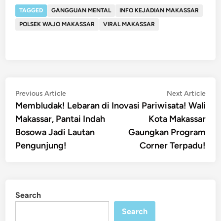
TAGGED
GANGGUAN MENTAL
INFO KEJADIAN MAKASSAR
POLSEK WAJO MAKASSAR
VIRAL MAKASSAR
Post
Previous
Nex
Previous Article
Next Article
article:
artic
Membludak! Lebaran di
Inovasi Pariwisata! Wali
navigation
Makassar, Pantai Indah
Kota Makassar
Bosowa Jadi Lautan
Gaungkan Program
Pengunjung!
Corner Terpadu!
Search
Search