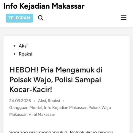
Skip
Info Kejadian Makassar
to
Mai
content
TELEGRAM
Open
Men
Search
Posted
Aksi
in
Reaksi
HEBOH! Pria Mengamuk di
Polsek Wajo, Polisi Sampai
Kocar‑Kacir!
Posted
24.03.2026
•
Aksi
,
Reaksi
•
in
Gangguan Mental
,
Info Kejadian Makassar
,
Polsek Wajo
Makassar
,
Viral Makassar
Seorang pria mengamuk di Polsek Wajo hingga