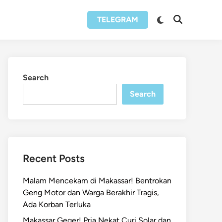
Switch
TELEGRAM
Open
to
Search
dark
mode
Search
Search
Recent Posts
Malam Mencekam di Makassar! Bentrokan
Geng Motor dan Warga Berakhir Tragis,
Ada Korban Terluka
Makassar Geger! Pria Nekat Curi Solar dan