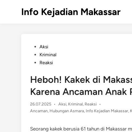
Skip
Info Kejadian Makassar
to
content
Posted
Aksi
in
Kriminal
Reaksi
Heboh! Kakek di Makass
Karena Ancaman Anak 
Posted
26.07.2025
•
Aksi
,
Kriminal
,
Reaksi
•
in
Ancaman
,
Hubungan Asmara
,
Info Kejadian Makassar
,
K
Seorang kakek berusia 61 tahun di Makassar me