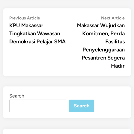
Post
Previous
Nex
Previous Article
Next Article
article:
artic
KPU Makassar
​Makassar Wujudkan
navigation
Tingkatkan Wawasan
Komitmen, Perda
Demokrasi Pelajar SMA
Fasilitas
Penyelenggaraan
Pesantren Segera
Hadir​
Search
Search