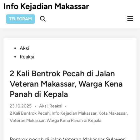
Skip
Info Kejadian Makassar
to
Mai
content
TELEGRAM
Open
Men
Search
Posted
Aksi
in
Reaksi
2 Kali Bentrok Pecah di Jalan
Veteran Makassar, Warga Kena
Panah di Kepala
Posted
23.10.2025
•
Aksi
,
Reaksi
•
in
2 Kali Bentrok Pecah
,
Info Kejadian Makassar
,
Kota Makassar
,
Veteran Makassar
,
Warga Kena Panah di Kepala
Bentrok pecah di jalan Veteran Makassar Sulawesi