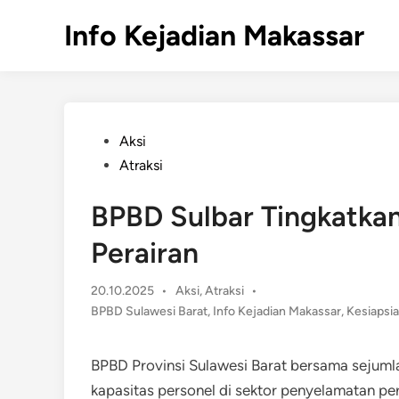
Skip
Info Kejadian Makassar
to
content
Posted
Aksi
in
Atraksi
BPBD Sulbar Tingkatka
Perairan
Posted
20.10.2025
•
Aksi
,
Atraksi
•
in
BPBD Sulawesi Barat
,
Info Kejadian Makassar
,
Kesiapsi
BPBD Provinsi Sulawesi Barat bersama sejumla
kapasitas personel di sektor penyelamatan per