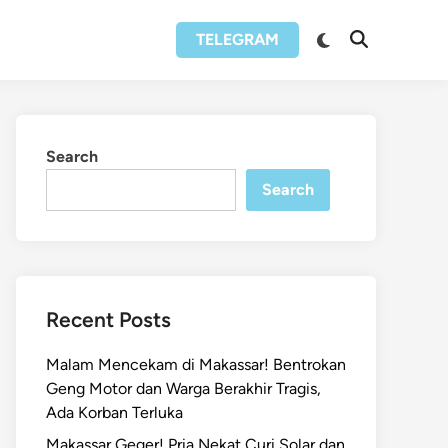
Switch
TELEGRAM
Open
to
Search
dark
mode
Search
Search
Recent Posts
Malam Mencekam di Makassar! Bentrokan
Geng Motor dan Warga Berakhir Tragis,
Ada Korban Terluka
Makassar Geger! Pria Nekat Curi Solar dan