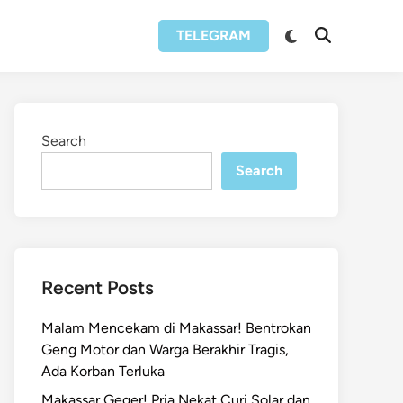
Switch
TELEGRAM
Open
to
Search
dark
mode
Search
Search
Recent Posts
Malam Mencekam di Makassar! Bentrokan
Geng Motor dan Warga Berakhir Tragis,
Ada Korban Terluka
Makassar Geger! Pria Nekat Curi Solar dan