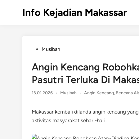
Skip
Info Kejadian Makassar
to
content
Posted
Musibah
in
Angin Kencang Robohka
Pasutri Terluka Di Maka
Posted
13.01.2026
•
Musibah
•
Angin Kencang
,
Bencana Al
in
Makassar kembali dilanda angin kencang yan
aktivitas masyarakat sehari-hari.