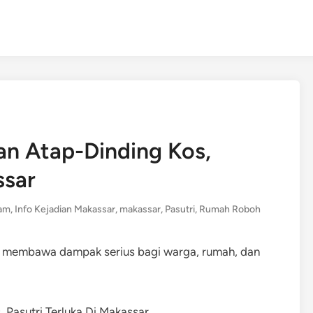
n Atap-Dinding Kos,
ssar
am
,
Info Kejadian Makassar
,
makassar
,
Pasutri
,
Rumah Roboh
g membawa dampak serius bagi warga, rumah, dan