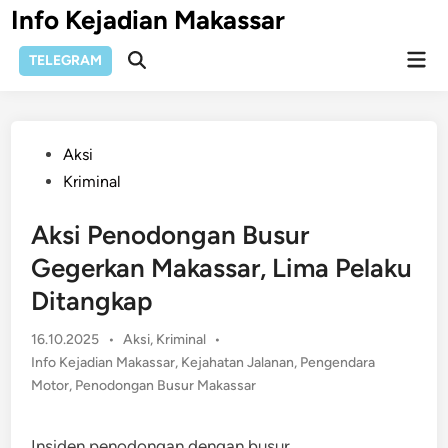
Skip
Info Kejadian Makassar
to
Mai
content
TELEGRAM
Open
Men
Search
Posted
Aksi
in
Kriminal
Aksi Penodongan Busur
Gegerkan Makassar, Lima Pelaku
Ditangkap
Posted
16.10.2025
•
Aksi
,
Kriminal
•
in
Info Kejadian Makassar
,
Kejahatan Jalanan
,
Pengendara
Motor
,
Penodongan Busur Makassar
Insiden penodongan dengan busur