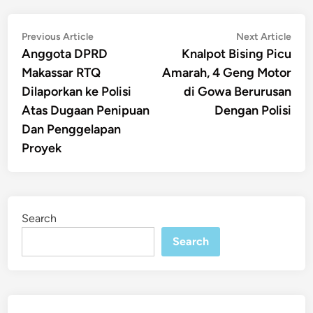
Post
Previous
Nex
Previous Article
Next Article
article:
artic
Anggota DPRD
Knalpot Bising Picu
navigation
Makassar RTQ
Amarah, 4 Geng Motor
Dilaporkan ke Polisi
di Gowa Berurusan
Atas Dugaan Penipuan
Dengan Polisi
Dan Penggelapan
Proyek
Search
Search