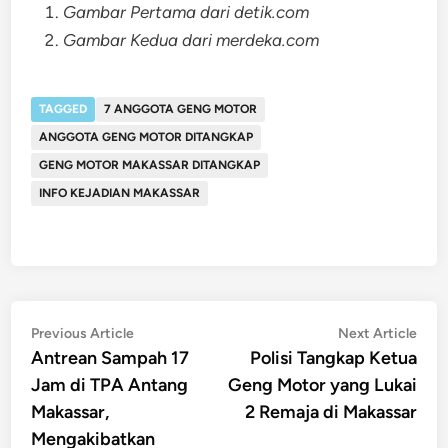
Gambar Pertama dari detik.com
Gambar Kedua dari merdeka.com
TAGGED
7 ANGGOTA GENG MOTOR
ANGGOTA GENG MOTOR DITANGKAP
GENG MOTOR MAKASSAR DITANGKAP
INFO KEJADIAN MAKASSAR
Post
Previous
Nex
Previous Article
Next Article
article:
artic
Antrean Sampah 17
Polisi Tangkap Ketua
navigation
Jam di TPA Antang
Geng Motor yang Lukai
Makassar,
2 Remaja di Makassar
Mengakibatkan