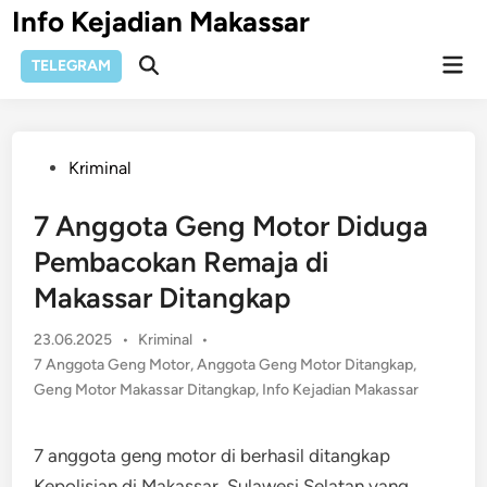
Skip
Info Kejadian Makassar
to
Mai
content
TELEGRAM
Open
Men
Search
Posted
Kriminal
in
7 Anggota Geng Motor Diduga
Pembacokan Remaja di
Makassar Ditangkap
Posted
23.06.2025
•
Kriminal
•
in
7 Anggota Geng Motor
,
Anggota Geng Motor Ditangkap
,
Geng Motor Makassar Ditangkap
,
Info Kejadian Makassar
7 anggota geng motor di berhasil ditangkap
Kepolisian di Makassar, Sulawesi Selatan yang