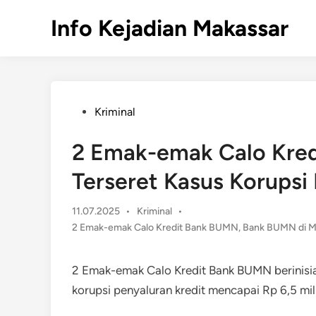
Skip
Info Kejadian Makassar
to
content
Posted
Kriminal
in
2 Emak-emak Calo Kred
Terseret Kasus Korupsi R
Posted
11.07.2025
•
Kriminal
•
in
2 Emak-emak Calo Kredit Bank BUMN
,
Bank BUMN di M
2 Emak-emak Calo Kredit Bank BUMN berinisia
korupsi penyaluran kredit mencapai Rp 6,5 mili