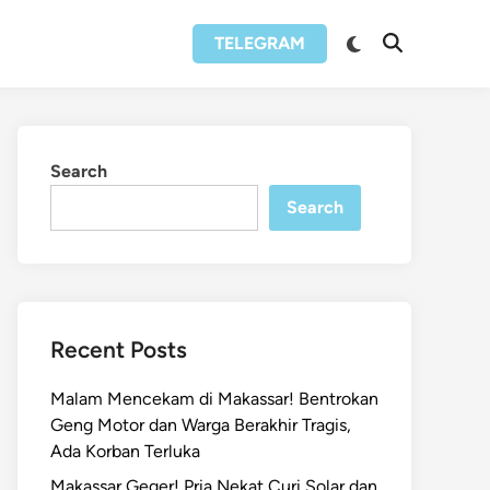
Switch
TELEGRAM
Open
to
Search
dark
mode
Search
Search
Recent Posts
Malam Mencekam di Makassar! Bentrokan
Geng Motor dan Warga Berakhir Tragis,
Ada Korban Terluka
Makassar Geger! Pria Nekat Curi Solar dan