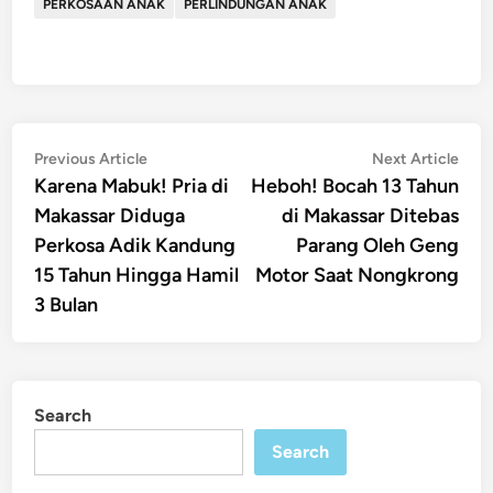
PERKOSAAN ANAK
PERLINDUNGAN ANAK
Post
Previous
Nex
Previous Article
Next Article
article:
artic
Karena Mabuk! Pria di
Heboh! Bocah 13 Tahun
navigation
Makassar Diduga
di Makassar Ditebas
Perkosa Adik Kandung
Parang Oleh Geng
15 Tahun Hingga Hamil
Motor Saat Nongkrong
3 Bulan
Search
Search