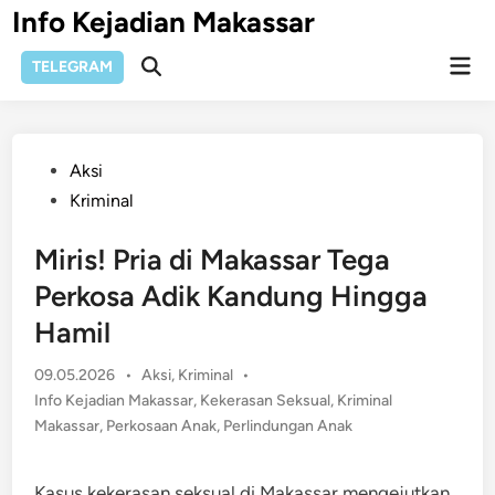
Skip
Info Kejadian Makassar
to
Mai
content
TELEGRAM
Open
Men
Search
Posted
Aksi
in
Kriminal
Miris! Pria di Makassar Tega
Perkosa Adik Kandung Hingga
Hamil
Posted
09.05.2026
•
Aksi
,
Kriminal
•
in
Info Kejadian Makassar
,
Kekerasan Seksual
,
Kriminal
Makassar
,
Perkosaan Anak
,
Perlindungan Anak
Kasus kekerasan seksual di Makassar mengejutkan